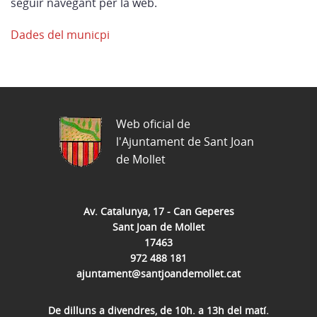
seguir navegant per la web.
Dades del municpi
Web oficial de
l'Ajuntament de Sant Joan
de Mollet
Av. Catalunya, 17 - Can Geperes
Sant Joan de Mollet
17463
972 488 181
ajuntament@santjoandemollet.cat
De dilluns a divendres, de 10h. a 13h del matí.