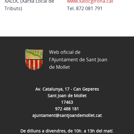
XALOC (Xarxa Local de
www.xalocgirona.cat
Tributs)
Tel. 872 081 791
Web oficial de
l'Ajuntament de Sant Joan
de Mollet
Av. Catalunya, 17 - Can Geperes
Sant Joan de Mollet
17463
972 488 181
ajuntament@santjoandemollet.cat
De dilluns a divendres, de 10h. a 13h del matí.